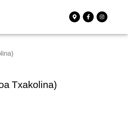
lina)
oa Txakolina)