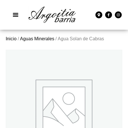
Inicio
/
Aguas Minerales
/ Agua Solan de Cabras